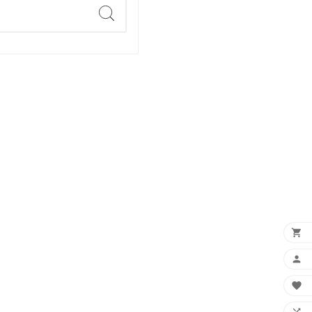


