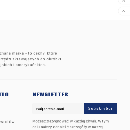


znana marka - to cechy, które
narzędzi skrawających do obróbki
jskich i amerykańskich.
NTO
NEWSLETTER
Subskrybuj
Możesz zrezygnować w każdej chwili. W tym
zwrotów
celu należy odnaleźć szczegóły w naszej