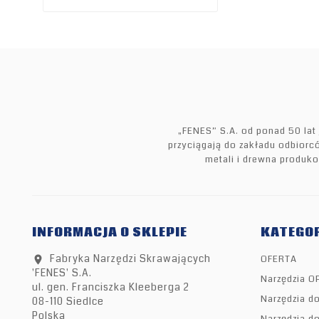
„FENES” S.A. od ponad 50 lat
przyciągają do zakładu odbiorcó
metali i drewna produk
INFORMACJA O SKLEPIE
KATEGOR
Fabryka Narzędzi Skrawających
OFERTA
location_on
'FENES' S.A.
Narzędzia O
ul. gen. Franciszka Kleeberga 2
Narzędzia d
08-110 Siedlce
Polska