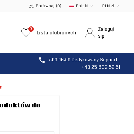
Porównaj
(0)
Polski
PLN zł


Zaloguj
0
Lista ulubionych
się

7:00-16:00 Dedykowany Support
+48 25 632 52 51
on
roduktów do