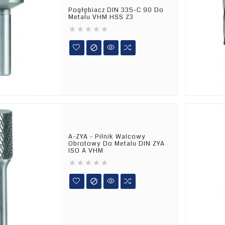
Pogłębiacz DIN 335-C 90 Do
Metalu VHM HSS Z3






A-ZYA - Pilnik Walcowy
Obrotowy Do Metalu DIN ZYA
ISO A VHM





