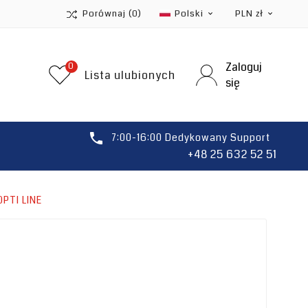
Porównaj
(0)
Polski
PLN zł


Zaloguj
0
Lista ulubionych
się

7:00-16:00 Dedykowany Support
+48 25 632 52 51
OPTI LINE