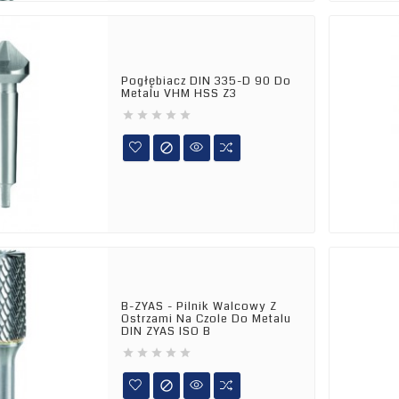
Pogłębiacz DIN 335-D 90 Do
Metalu VHM HSS Z3






B-ZYAS - Pilnik Walcowy Z
Ostrzami Na Czole Do Metalu
DIN ZYAS ISO B





