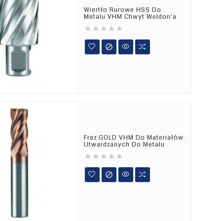
Wiertło Rurowe HSS Do
Metalu VHM Chwyt Weldon'a






Frez GOLD VHM Do Materiałów
Utwardzanych Do Metalu





