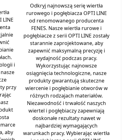
Odkryj najnowszą serię wiertła
rtła
rurowego i pogłębiacza OPTI LINE
I LINE
od renomowanego producenta
enta
FENES. Nasze wiertła rurowe i
jalnie
pogłębiacze z serii OPTI LINE zostały
wnić
starannie zaprojektowane, aby
bianie
zapewnić maksymalną precyzję i
łach.
wydajność podczas pracy.
logii i
Wykorzystując najnowsze
 nasze
osiągnięcia technologiczne, nasze
cze
produkty gwarantują skuteczne
ty przy
wiercenie i pogłębianie otworów w
rając
różnych rodzajach materiałów.
masz
Niezawodność i trwałość naszych
rodukt
wiertel i pogłębiaczy zapewniają
osta
doskonałe rezultaty nawet w
 marce
najbardziej wymagających
a, aby
warunkach pracy. Wybierając wiertła
 Twoich