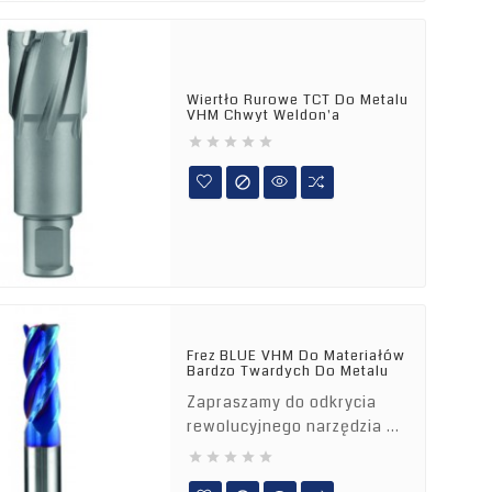
Wiertło Rurowe TCT Do Metalu
VHM Chwyt Weldon'a






Frez BLUE VHM Do Materiałów
Bardzo Twardych Do Metalu
Zapraszamy do odkrycia
rewolucyjnego narzędzia w
dziedzinie obróbki metali –





Frez BLUE VHM do