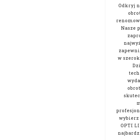
Odkryj n
obro
renomowa
Nasze p
zapr
najwyż
zapewnia
w szerok
Dz
tech
wyda
obro
skutec
m
profesjo
wybierz 
OPTI LI
najbardz