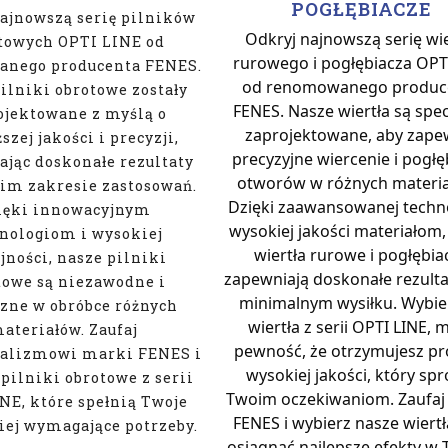
POGŁĘBIACZE
ajnowszą serię pilników
Odkryj najnowszą serię wie
towych OPTI LINE od
rurowego i pogłębiacza OPT
nego producenta FENES.
od renomowanego produc
ilniki obrotowe zostały
FENES. Nasze wiertła są spec
ojektowane z myślą o
zaprojektowane, aby zape
szej jakości i precyzji,
precyzyjne wiercenie i pogłę
jąc doskonałe rezultaty
otworów w różnych materia
im zakresie zastosowań.
Dzięki zaawansowanej techno
ięki innowacyjnym
wysokiej jakości materiałom,
nologiom i wysokiej
wiertła rurowe i pogłębia
jności, nasze pilniki
zapewniają doskonałe rezulta
towe są niezawodne i
minimalnym wysiłku. Wybie
zne w obróbce różnych
wiertła z serii OPTI LINE, 
ateriałów. Zaufaj
pewność, że otrzymujesz p
nalizmowi marki FENES i
wysokiej jakości, który spr
pilniki obrotowe z serii
Twoim oczekiwaniom. Zaufaj
NE, które spełnią Twoje
FENES i wybierz nasze wiertł
iej wymagające potrzeby.
osiągnąć najlepsze efekty w