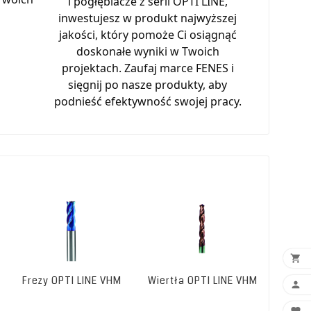
i pogłębiacze z serii OPTI LINE,
inwestujesz w produkt najwyższej
jakości, który pomoże Ci osiągnąć
doskonałe wyniki w Twoich
projektach. Zaufaj marce FENES i
sięgnij po nasze produkty, aby
podnieść efektywność swojej pracy.

Frezy OPTI LINE VHM
Wiertła OPTI LINE VHM
