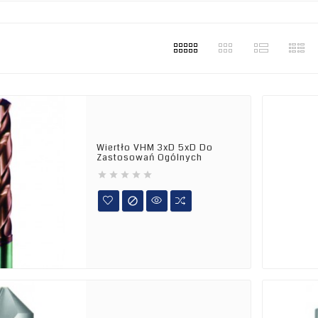
Wiertło VHM 3xD 5xD Do
Zastosowań Ogólnych





