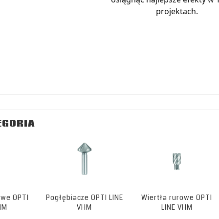
projektach.
EGORIA
towe OPTI
Pogłębiacze OPTI LINE
Wiertła rurowe OPTI
HM
VHM
LINE VHM