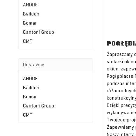
ANDRE
Baildon
Bomar
Cantoni Group
CMT
POGŁĘBI
Zapraszamy d
stolarki oki
Dostawcy
okien, zapew
Pogłębiacze 
ANDRE
podczas inte
Baildon
różnorodnych
Bomar
konstrukcyjn
Dzięki precy
Cantoni Group
wykonywanie 
CMT
Twojego proj
Zapewniamy p
Nasza oferta