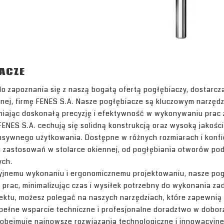
ACZE
o zapoznania się z naszą bogatą ofertą pogłębiaczy, dostar
ennej, firmę FENES S.A. Nasze pogłębiacze są kluczowym narzęd
niając doskonałą precyzję i efektywność w wykonywaniu prac 
FENES S.A. cechują się solidną konstrukcją oraz wysoką jakoś
nsywnego użytkowania. Dostępne w różnych rozmiarach i konfi
 zastosowań w stolarce okiennej, od pogłębiania otworów pod z
ych.
zyjnemu wykonaniu i ergonomicznemu projektowaniu, nasze pog
prac, minimalizując czas i wysiłek potrzebny do wykonania 
ektu, możesz polegać na naszych narzędziach, które zapewnią 
ełne wsparcie techniczne i profesjonalne doradztwo w dobor
 obejmuje najnowsze rozwiązania technologiczne i innowacyjne