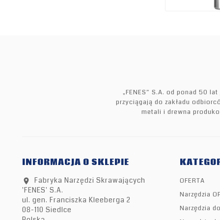
„FENES” S.A. od ponad 50 lat
przyciągają do zakładu odbiorcó
metali i drewna produk
INFORMACJA O SKLEPIE
KATEGOR
Fabryka Narzędzi Skrawających
OFERTA
location_on
'FENES' S.A.
Narzędzia O
ul. gen. Franciszka Kleeberga 2
Narzędzia d
08-110 Siedlce
Polska