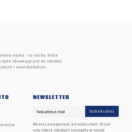
znana marka - to cechy, które
narzędzi skrawających do obróbki
jskich i amerykańskich.
NTO
NEWSLETTER
Subskrybuj
Możesz zrezygnować w każdej chwili. W tym
zwrotów
celu należy odnaleźć szczegóły w naszej