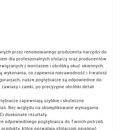
czanych przez renomowanego producenta narzędzi do
ziem dla profesjonalnych stolarzy oraz producentów
związanych z montażem i obróbką okuć okiennych.
cią wykonania, co zapewnia niezawodność i trwałość
guracjach, nasze pogłębiacze są odpowiednie do
awiasy i zamki, po precyzyjne obróbki detali
łębiacze zapewniają szybkie i skuteczne
zadań. Bez względu na skomplikowane wymagania
Ci doskonałe rezultaty.
ze odpowiedniego pogłębiacza do Twoich potrzeb.
 produkty, które pozwalają stolarzom osiągnąć