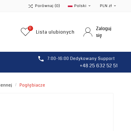
Porównaj
(0)
Polski
PLN zł


Zaloguj
0
Lista ulubionych
się

7:00-16:00 Dedykowany Support
+48 25 632 52 51
iennej
Pogłębiacze