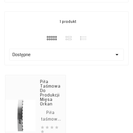
1 produkt

Dostępne
Piła
Taśmowa
Do
Produkcji
Mięsa
Orkan
Piła
taśmowa
do




produkcji
