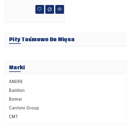
mięsa

Orkan,
produkowana...
Piły Taśmowe Do Mięsa
Marki
ANDRE
Baildon
Bomar
Cantoni Group
CMT