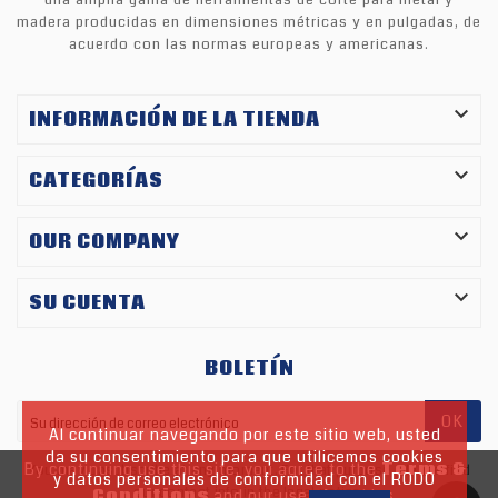
una amplia gama de herramientas de corte para metal y
madera producidas en dimensiones métricas y en pulgadas, de
acuerdo con las normas europeas y americanas.

INFORMACIÓN DE LA TIENDA

CATEGORÍAS

OUR COMPANY

SU CUENTA
BOLETÍN
OK
Al continuar navegando por este sitio web, usted
da su consentimiento para que utilicemos cookies
By continuing use this site, you agree to the
Terms &
You may unsubscribe at any moment. For that purpose, please find
y datos personales de conformidad con el RODO
our contact info in the legal notice.
Conditions
and our use of cookies.