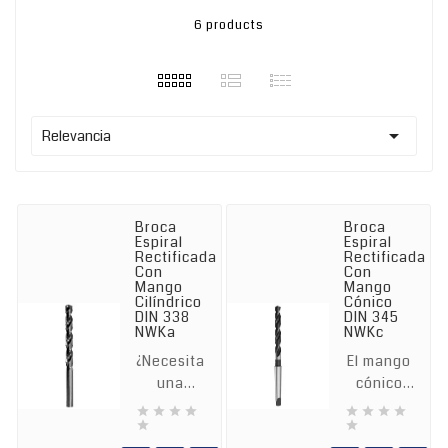
6 products

Relevancia
Broca
Broca
Espiral
Espiral
Rectificada
Rectificada
Con
Con
Mango
Mango
Cilíndrico
Cónico
DIN 338
DIN 345
NWKa
NWKc
¿Necesita
El mango
una
cónico
broca
Morse








para
garantiza

