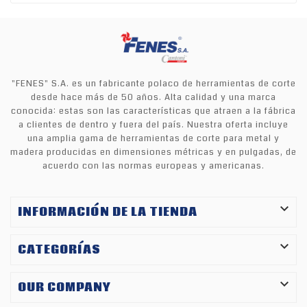
y un
gran
rendimiento
variedad
excepcionales
de
en una
condiciones
gran
de
variedad
"FENES" S.A. es un fabricante polaco de herramientas de corte
mecanizado.
de
desde hace más de 50 años. Alta calidad y una marca
Gracias al
condiciones
conocida: estas son las características que atraen a la fábrica
innovador
de
a clientes de dentro y fuera del país. Nuestra oferta incluye
enfoque
una amplia gama de herramientas de corte para metal y
mecanizado.
de...
madera producidas en dimensiones métricas y en pulgadas, de
Gracias al
acuerdo con las normas europeas y americanas.
innovador
enfoque
de...

INFORMACIÓN DE LA TIENDA

CATEGORÍAS

OUR COMPANY