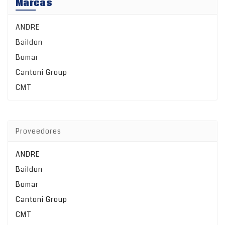
Marcas
precisión.
de
Fabricadas
fiabilidad
con
ANDRE
y
materiales
precisión.
Baildon
de la más
Fabricadas
Bomar
alta
con
calidad,
Cantoni Group
materiales
las
de la más
CMT
brocas
alta
VHM
calidad,
(metal
las
duro de
brocas
Proveedores
alta
VHM
resistencia)
(metal
ANDRE
proporcionan
duro de
una
Baildon
alta
durabilidad
resistencia)
Bomar
y un
proporcionan
Cantoni Group
rendimiento
una
excepcionales
CMT
durabilidad
en una