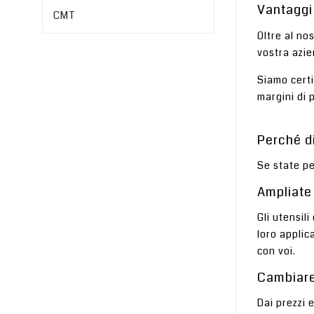
Vantaggi 
CMT
Oltre al no
vostra azie
Siamo certi
margini di p
Perché d
Se state pe
Ampliate
Gli utensil
loro applic
con voi.
Cambiare
Dai prezzi e