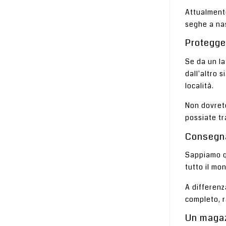
Attualmente
seghe a nas
Protegger
Se da un la
dall'altro 
località.
Non dovrete
possiate tr
Consegna
Sappiamo qu
tutto il mo
A differenz
completo, r
Un magaz