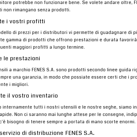
nitore potrebbe non funzionare bene. Se volete andare oltre, FE
nti non rimangano senza prodotti.
 i vostri profitti
odello di prezzi per i distributori vi permette di guadagnare di 
te gamma di prodotti che offrono prestazioni e durata favorirà le
enti maggiori profitti a lungo termine.
e le prestazioni
ensili a marchio FENES S.A. sono prodotti secondo linee guida ri
mpre una garanzia, in modo che possiate essere certi che i prod
te i migliori.
te il vostro inventario
internamente tutti i nostri utensili e le nostre seghe, siamo 
apide. Non ci saranno mai lunghe attese per le consegne, indi
c'è bisogno di tenere sempre a portata di mano scorte enormi.
 servizio di distribuzione FENES S.A.