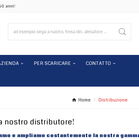
50 anni!
AZIENDA
PER SCARICARE
CONTATTO
Home
Distribuzione
 nostro distributore!
amo e ampliamo costantemente la nostra gamma 