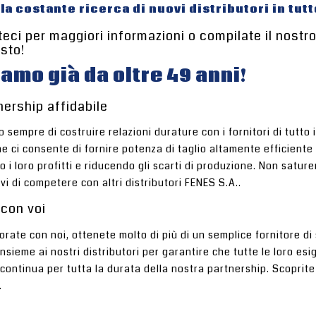
lla costante ricerca di nuovi distributori in tutt
eci per maggiori informazioni o compilate il nostr
esto!
iamo già da oltre 49 anni!
ership affidabile
o sempre di costruire relazioni durature con i fornitori di tutto
ne ci consente di fornire potenza di taglio altamente efficiente
i loro profitti e riducendo gli scarti di produzione. Non satur
i di competere con altri distributori FENES S.A..
 con voi
rate con noi, ottenete molto di più di un semplice fornitore di s
nsieme ai nostri distributori per garantire che tutte le loro e
continua per tutta la durata della nostra partnership. Scoprite 
.