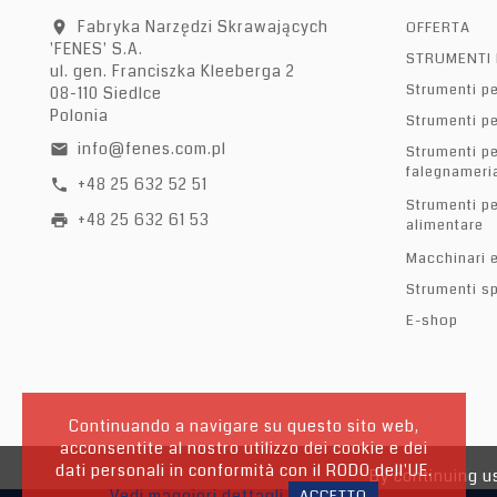
Fabryka Narzędzi Skrawających
OFFERTA
location_on
'FENES' S.A.
STRUMENTI 
ul. gen. Franciszka Kleeberga 2
Strumenti pe
08-110 Siedlce
Polonia
Strumenti pe
info@fenes.com.pl
email
Strumenti pe
falegnameria
+48 25 632 52 51
call
Strumenti pe
+48 25 632 61 53
print
alimentare
Macchinari e
Strumenti sp
E-shop
Continuando a navigare su questo sito web,
acconsentite al nostro utilizzo dei cookie e dei
dati personali in conformità con il RODO dell'UE.
By continuing us
Vedi maggiori dettagli
ACCETTO