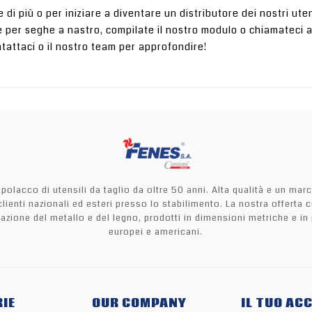
 di più o per iniziare a diventare un distributore dei nostri ute
 per seghe a nastro, compilate il nostro modulo o chiamateci al 
attaci o il nostro team per approfondire!
polacco di utensili da taglio da oltre 50 anni. Alta qualità e un ma
i clienti nazionali ed esteri presso lo stabilimento. La nostra offer
orazione del metallo e del legno, prodotti in dimensioni metriche e in
europei e americani.
IE
OUR COMPANY
IL TUO AC