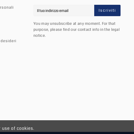
rsonali
Iscriviti
You may unsubscribe at any moment. For that
purpose, please find our contact info in the legal
notice.
 desideri
 use of cookies.