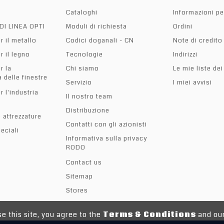
Cataloghi
Informazioni pe
DI LINEA OPTI
Moduli di richiesta
Ordini
r il metallo
Codici doganali - CN
Note di credito
r il legno
Tecnologie
Indirizzi
r la
Chi siamo
Le mie liste dei
 delle finestre
Servizio
I miei avvisi
r l'industria
Il nostro team
Distribuzione
 attrezzature
Contatti con gli azionisti
eciali
Informativa sulla privacy
RODO
Contact us
Sitemap
Stores
e this site, you agree to the
Terms & Conditions
and our