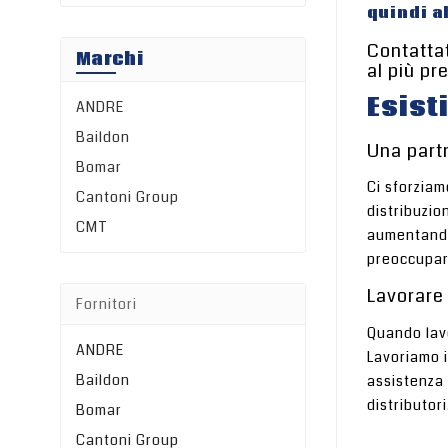
quindi a
Contattat
Marchi
al più pr
Esist
ANDRE
Baildon
Una partn
Bomar
Ci sforziam
Cantoni Group
distribuzio
CMT
aumentando 
preoccuparv
Lavorare
Fornitori
Quando lavo
ANDRE
Lavoriamo i
Baildon
assistenza 
distributori
Bomar
Cantoni Group