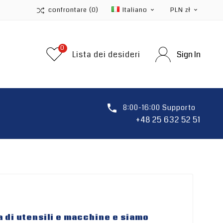
confrontare
(0)
Italiano
PLN zł


0
Lista dei desideri
Sign In

8:00-16:00 Supporto
+48 25 632 52 51
di utensili e macchine e siamo