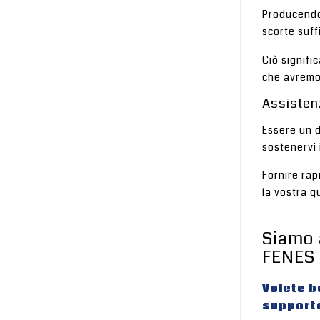
Producendo 
scorte suffi
Ciò signifi
che avremo 
Assisten
Essere un d
sostenervi 
Fornire rap
la vostra q
Siamo a
FENES 
Volete b
supporto