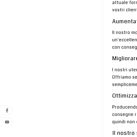
attuale for
vostri clie
Aumentate
Il nostro m
un'eccellen
con consegu
Migliorar
I nostri ut
Offriamo se
semplicemen
Ottimizza
Producendo 
consegne r
quindi non 
Il nostro