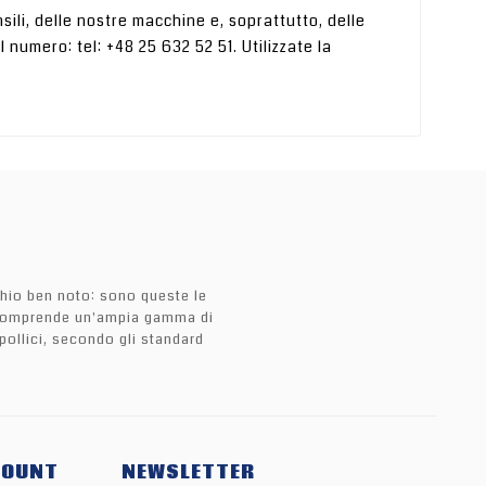
nsili, delle nostre macchine e, soprattutto, delle
numero: tel: +48 25 632 52 51. Utilizzate la
rchio ben noto: sono queste le
ta comprende un'ampia gamma di
 pollici, secondo gli standard
COUNT
NEWSLETTER