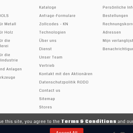
Kataloge
Persönliche In
TOOLS
Anfrage-Formulare
Bestellungen
ür Metall
Zollcodes - KN
Rechnungskorr
ür Holz
Technologien
Adressen
ür die
Über uns
Mijn verlanglijs
lerei
Dienst
Benachrichtigu
ür die
Unser Team
industrie
Vertrieb
nd Anlagen
Kontakt mit den Aktionären
erkzeuge
Datenschutzpolitik RODO
Contact us
Sitemap
Stores
e this site, you agree to the
Terms & Conditions
and our