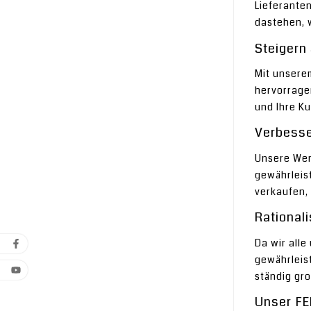
Lieferanten
dastehen, 
Steigern
Mit unsere
hervorragen
und Ihre K
Verbesse
Unsere Wer
gewährleist
verkaufen, 
Rationali
Da wir all
gewährleist
ständig gr
Unser FE