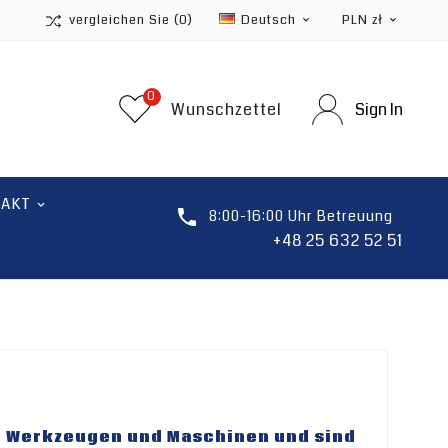
vergleichen Sie
(0)
Deutsch
PLN zł


0
Wunschzettel
Sign In
TAKT

8:00-16:00 Uhr Betreuung
+48 25 632 52 51
n Werkzeugen und Maschinen und sind