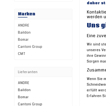
daher st
Kontaktie
Marken
werden u
Uns g
ANDRE
Baildon
Eine zuv
Bomar
Wir sind s
Cantoni Group
unseres Ver
CMT
ihre Gewinn
Sorgen mac
Zusammen
Lieferanten
Wenn Sie m
ANDRE
Schneidwer
Baildon
erfüllt we
Erfahren S
Bomar
Cantoni Group