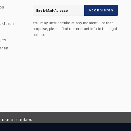
fos
Abonnieren
You may unsubscribe at any moment. For that
ekturen
purpose, please find our contact info in the legal
notice.
tjes
ngen
 use of cookies.