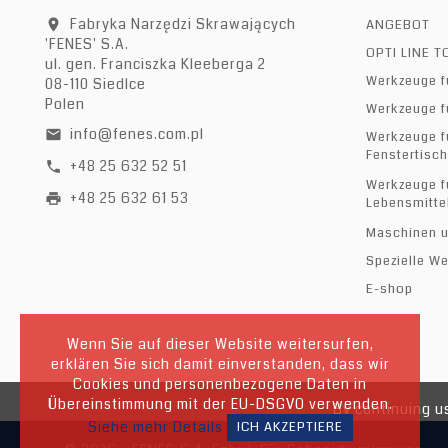
Fabryka Narzędzi Skrawających
ANGEBOT
location_on
'FENES' S.A.
OPTI LINE 
ul. gen. Franciszka Kleeberga 2
Werkzeuge f
08-110 Siedlce
Polen
Werkzeuge f
info@fenes.com.pl
email
Werkzeuge f
Fenstertisch
+48 25 632 52 51
call
Werkzeuge f
+48 25 632 61 53
print
Lebensmittel
Maschinen u
Spezielle W
E-shop
Wenn Sie auf dieser Website weitersurfen,
erklären Sie sich damit einverstanden, dass wir
Cookies und personenbezogene Daten in
Übereinstimmung mit der EU-DSGVO verwenden.
By continuing us
Siehe mehr Details
ICH AKZEPTIERE