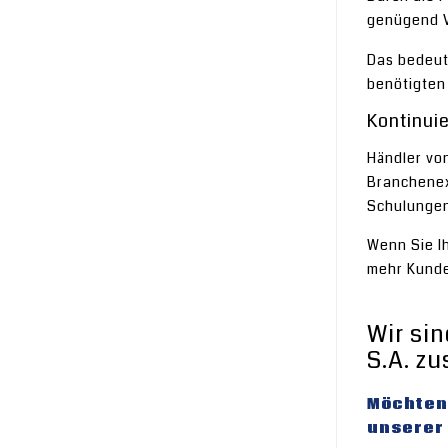
genügend V
Das bedeut
benötigten
Kontinui
Händler vo
Branchenex
Schulungen
Wenn Sie I
mehr Kunde
Wir si
S.A. z
Möchten
unserer 