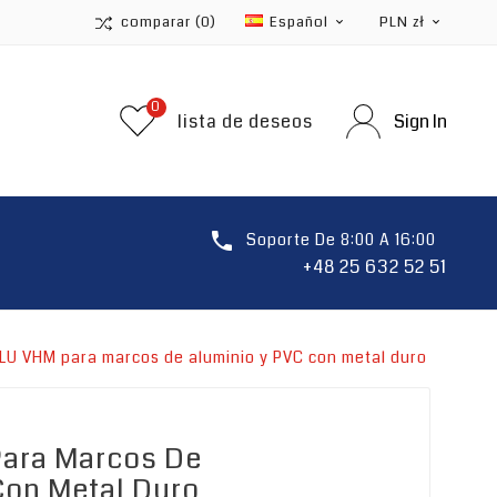
comparar
(0)
Español
PLN zł


0
lista de deseos
Sign In

Soporte De 8:00 A 16:00
+48 25 632 52 51
LU VHM para marcos de aluminio y PVC con metal duro
Para Marcos De
Con Metal Duro