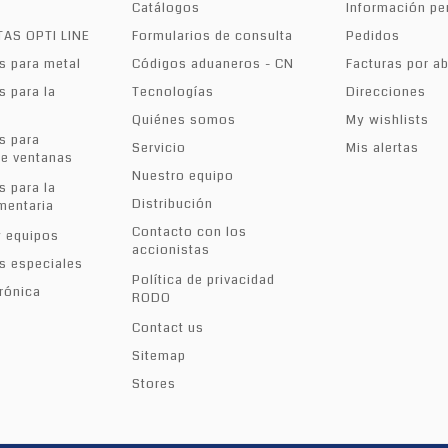
Catálogos
Información pe
AS OPTI LINE
Formularios de consulta
Pedidos
s para metal
Códigos aduaneros - CN
Facturas por a
s para la
Tecnologías
Direcciones
Quiénes somos
My wishlists
s para
Servicio
Mis alertas
de ventanas
Nuestro equipo
s para la
Distribución
imentaria
Contacto con los
y equipos
accionistas
s especiales
Política de privacidad
rónica
RODO
Contact us
Sitemap
Stores