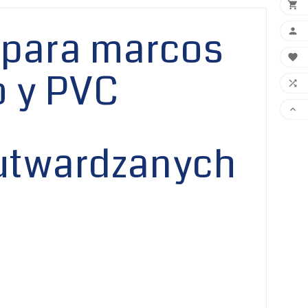

 para marcos


o y PVC

