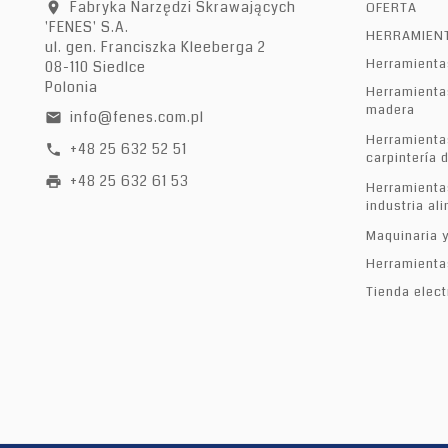
Fabryka Narzędzi Skrawających
OFERTA
location_on
'FENES' S.A.
HERRAMIENT
ul. gen. Franciszka Kleeberga 2
Herramienta
08-110 Siedlce
Polonia
Herramienta
madera
info@fenes.com.pl
email
Herramienta
+48 25 632 52 51
call
carpintería 
+48 25 632 61 53
print
Herramienta
industria al
Maquinaria 
Herramienta
Tienda elect