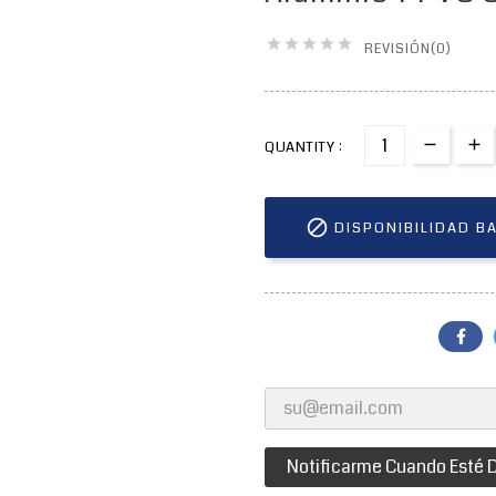





REVISIÓN(0)
QUANTITY :

DISPONIBILIDAD B
Notificarme Cuando Esté D