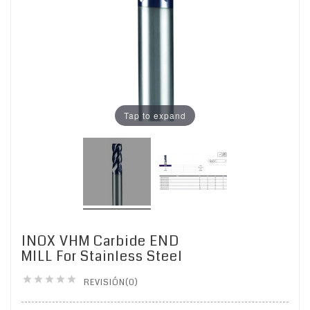
Tap to expand
INOX VHM Carbide END
MILL For Stainless Steel





REVISIÓN(0)