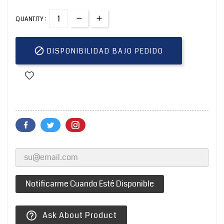
QUANTITY :

DISPONIBILIDAD BAJO PEDIDO
Notificarme Cuando Esté Disponible
Ask About Product
help_outline